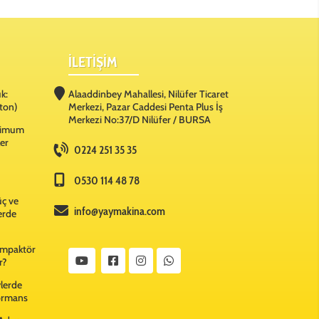
İLETİŞİM
k:
Alaaddinbey Mahallesi, Nilüfer Ticaret
ton)
Merkezi, Pazar Caddesi Penta Plus İş
Merkezi No:37/D Nilüfer / BURSA
ksimum
ler
0224 251 35 35
0530 114 48 78
üç ve
info@yaymakina.com
lerde
Kompaktör
r?
ylerde
formans