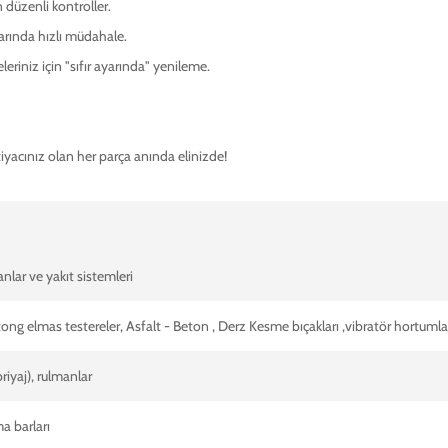
 düzenli kontroller.
arında hızlı müdahale.
niz için "sıfır ayarında" yenileme.
tiyacınız olan her parça anında elinizde!
anlar ve yakıt sistemleri
tong elmas testereler, Asfalt - Beton , Derz Kesme bıçakları ,vibratör hortumla
riyaj), rulmanlar
a barları