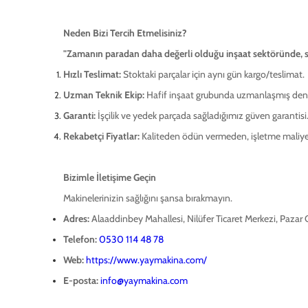
Neden Bizi Tercih Etmelisiniz?
"Zamanın paradan daha değerli olduğu inşaat sektöründe, s
Hızlı Teslimat:
Stoktaki parçalar için aynı gün kargo/teslimat.
Uzman Teknik Ekip:
Hafif inşaat grubunda uzmanlaşmış dene
Garanti:
İşçilik ve yedek parçada sağladığımız güven garantisi
Rekabetçi Fiyatlar:
Kaliteden ödün vermeden, işletme maliyet
Bizimle İletişime Geçin
Makinelerinizin sağlığını şansa bırakmayın.
Adres:
Alaaddinbey Mahallesi, Nilüfer Ticaret Merkezi, Pazar
Telefon:
0530 114 48 78
Web:
https://www.yaymakina.com/
E-posta:
info@yaymakina.com