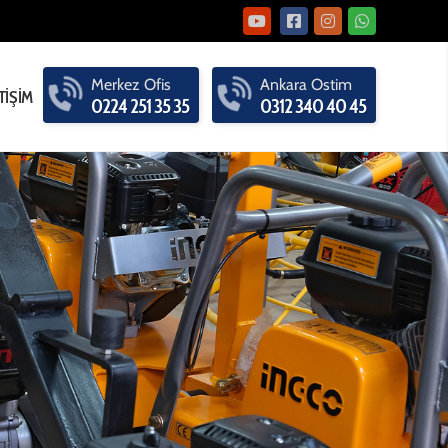
Merkez
Ofis
Ankara
Ostim
TİŞİM
0224 251 35 35
0312 340 40 45