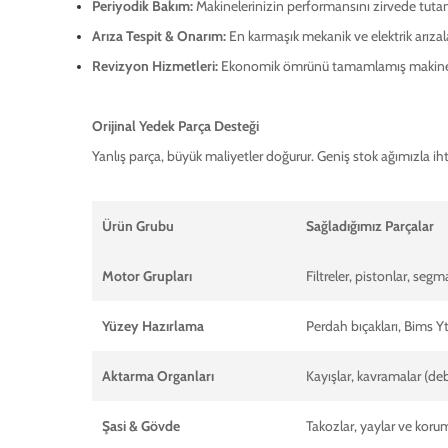
Periyodik Bakım:
Makinelerinizin performansını zirvede tutan
Arıza Tespit & Onarım:
En karmaşık mekanik ve elektrik arızal
Revizyon Hizmetleri:
Ekonomik ömrünü tamamlamış makineleri
Orijinal Yedek Parça Desteği
Yanlış parça, büyük maliyetler doğurur. Geniş stok ağımızla ih
Ürün Grubu
Sağladığımız Parçalar
Motor Grupları
Filtreler, pistonlar, segm
Yüzey Hazırlama
Perdah bıçakları, Bims Y
Aktarma Organları
Kayışlar, kavramalar (deb
Şasi & Gövde
Takozlar, yaylar ve korum