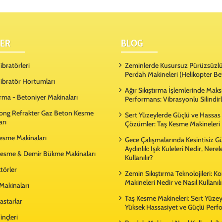
ER
BLOG
bratörleri
Zeminlerde Kusursuz Pürüzsüzlü
Perdah Makineleri (Helikopter Be
ibratör Hortumları
Ağır Sıkıştırma İşlemlerinde Ma
rma - Betoniyer Makinaları
Performans: Vibrasyonlu Silindir
ong Refrakter Gaz Beton Kesme
Sert Yüzeylerde Güçlü ve Hassas
arı
Çözümler: Taş Kesme Makineleri
Kesme Makinaları
Gece Çalışmalarında Kesintisiz G
Aydınlık: Işık Kuleleri Nedir, Nere
esme & Demir Bükme Makinaları
Kullanılır?
örler
Zemin Sıkıştırma Teknolojileri: 
Makineleri Nedir ve Nasıl Kullanılı
Makinaları
Taş Kesme Makineleri: Sert Yüze
astarlar
Yüksek Hassasiyet ve Güçlü Per
inçleri