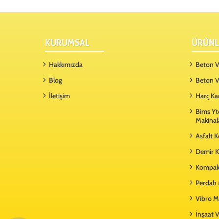
KURUMSAL
ÜRÜNL
Hakkımızda
Beton Vi
Blog
Beton V
İletişim
Harç Ka
Bims Yt
Makinal
Asfalt 
Demir K
Kompakt
Perdah 
Vibro M
İnşaat V