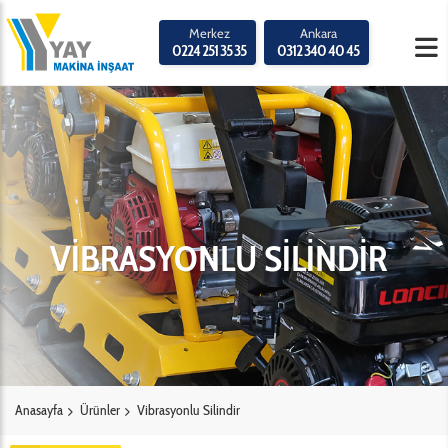
Merkez
Ankara
0224 251 35 35
0312 340 40 45
VİBRASYONLU SİLİNDİR
Anasayfa
Ürünler
Vibrasyonlu Silindir