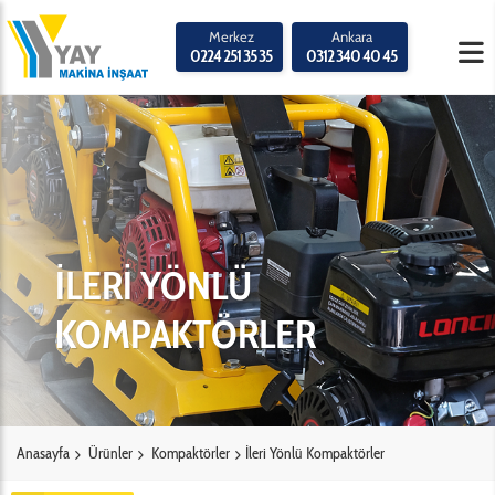
Merkez
Ankara
0224 251 35 35
0312 340 40 45
İLERİ YÖNLÜ
KOMPAKTÖRLER
Anasayfa
Ürünler
Kompaktörler
İleri Yönlü Kompaktörler