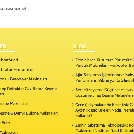
ş sonrası hizmet
ER
BLOG
bratörleri
Zeminlerde Kusursuz Pürüzsüzlü
Perdah Makineleri (Helikopter Be
ibratör Hortumları
Ağır Sıkıştırma İşlemlerinde Ma
rma - Betoniyer Makinaları
Performans: Vibrasyonlu Silindir
ong Refrakter Gaz Beton Kesme
Sert Yüzeylerde Güçlü ve Hassas
arı
Çözümler: Taş Kesme Makineleri
Kesme Makinaları
Gece Çalışmalarında Kesintisiz G
Aydınlık: Işık Kuleleri Nedir, Nere
esme & Demir Bükme Makinaları
Kullanılır?
örler
Zemin Sıkıştırma Teknolojileri: 
Makineleri Nedir ve Nasıl Kullanılı
Makinaları