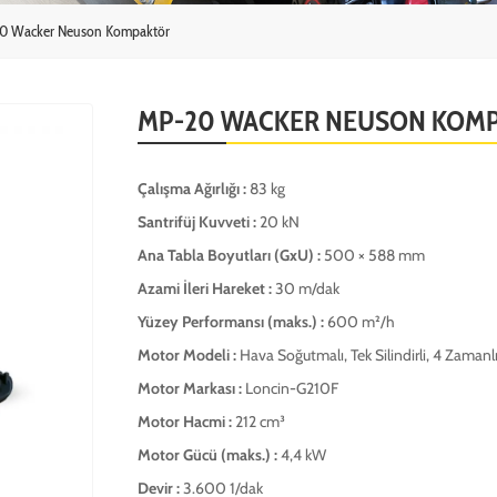
0 Wacker Neuson Kompaktör
MP-20 WACKER NEUSON KOM
Çalışma Ağırlığı :
83 kg
Santrifüj Kuvveti :
20 kN
Ana Tabla Boyutları (GxU) :
500 × 588 mm
Azami İleri Hareket :
30 m/dak
Yüzey Performansı (maks.) :
600 m²/h
Motor Modeli :
Hava Soğutmalı, Tek Silindirli, 4 Zamanl
Motor Markası :
Loncin-G210F
Motor Hacmi :
212 cm³
Motor Gücü (maks.) :
4,4 kW
Devir :
3.600 1/dak