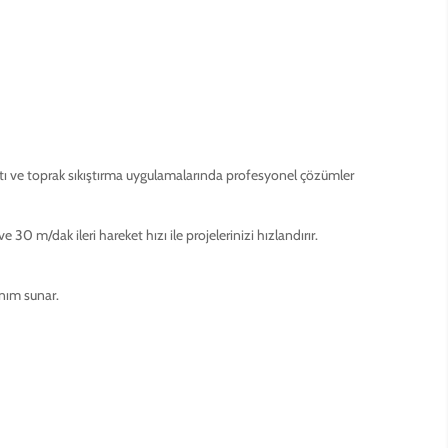
altı ve toprak sıkıştırma uygulamalarında profesyonel çözümler
m/dak ileri hareket hızı ile projelerinizi hızlandırır.
anım sunar.