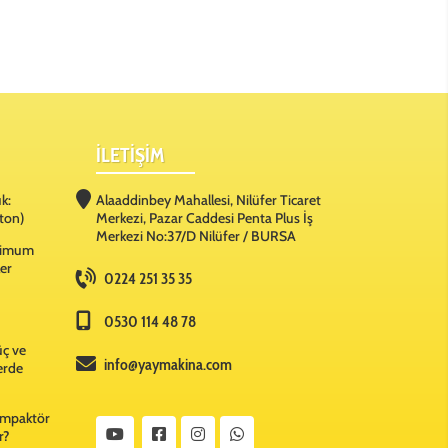
İLETİŞİM
k:
Alaaddinbey Mahallesi, Nilüfer Ticaret
ton)
Merkezi, Pazar Caddesi Penta Plus İş
Merkezi No:37/D Nilüfer / BURSA
ksimum
ler
0224 251 35 35
0530 114 48 78
üç ve
info@yaymakina.com
lerde
Kompaktör
r?