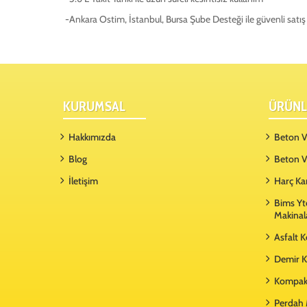
-Ankara Ostim, İstanbul, Bursa Şube Desteği ile güvenli satı
KURUMSAL
ÜRÜNL
Hakkımızda
Beton Vi
Blog
Beton V
İletişim
Harç Ka
Bims Yt
Makinal
Asfalt 
Demir K
Kompakt
Perdah 