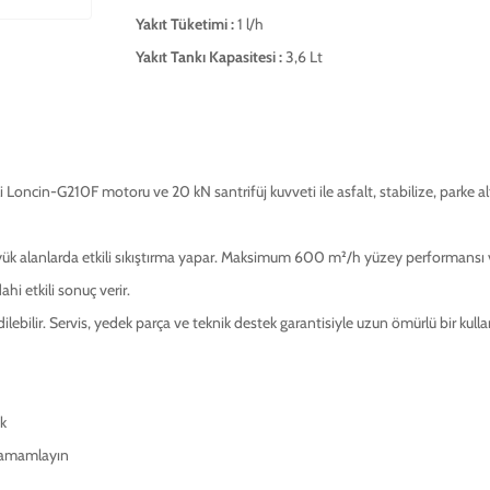
Yakıt Tüketimi :
1 l/h
Yakıt Tankı Kapasitesi :
3,6 Lt
i Loncin-G210F motoru ve 20 kN santrifüj kuvveti ile asfalt, stabilize, parke 
 alanlarda etkili sıkıştırma yapar. Maksimum 600 m²/h yüzey performansı ve 30 
i etkili sonuç verir.
ebilir. Servis, yedek parça ve teknik destek garantisiyle uzun ömürlü bir kull
ık
 tamamlayın