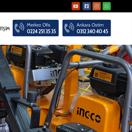
Merkez
Ofis
Ankara
Ostim
TİŞİM
0224 251 35 35
0312 340 40 45