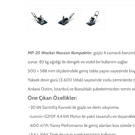
MP-20 Wacker Neuson Kompaktör
, güçlü 4 zamanlı benzinl
sunar. 83 kg ağırlığı ile dengeli ve stabil bir kullanım sağlar.
500 × 588 mm ölçülerindeki geniş tabla yapısı sayesinde büyük
Yüksek devir gücü (3.600 1/dak) sayesinde zorlu zeminlerde dah
Ankara Ostim, İstanbul ve Bursa’daki şubelerimizden temin edil
Öne Çıkan Özellikler:
-20 kN Santrifüj Kuvveti ile güçlü ve derin sıkıştırma
-Loncin-G210F 4.4 kW Motor ile yakıt tasarrufu ve dayanıklıl
-600 m²/h Yüzey Performansı ile geniş alanları kısa sürede
-3.6 L Yakıt Tankı ile uzun süreli kesintisiz kullanım