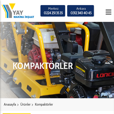
Merkez
Ankara
0224 251 35 35
0312 340 40 45
KOMPAKTÖRLER
Anasayfa
Ürünler
Kompaktörler