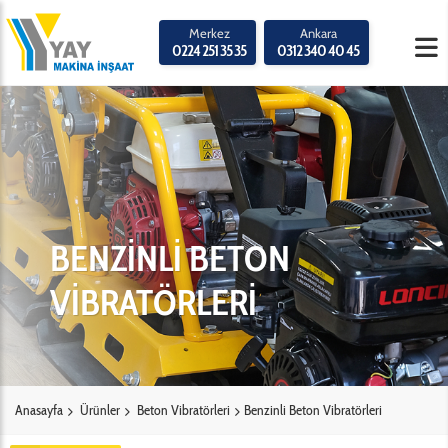
Merkez
Ankara
0224 251 35 35
0312 340 40 45
BENZİNLİ BETON
VİBRATÖRLERİ
Anasayfa
Ürünler
Beton Vibratörleri
Benzinli Beton Vibratörleri