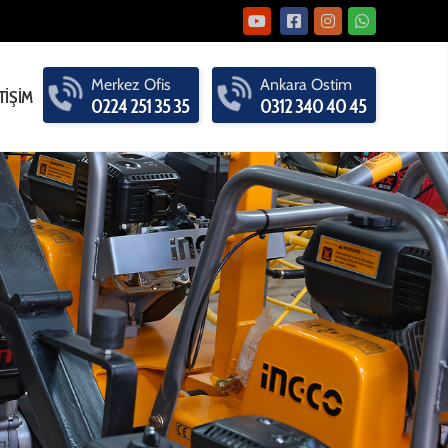
Merkez
Ofis
Ankara
Ostim
TİŞİM
0224 251 35 35
0312 340 40 45