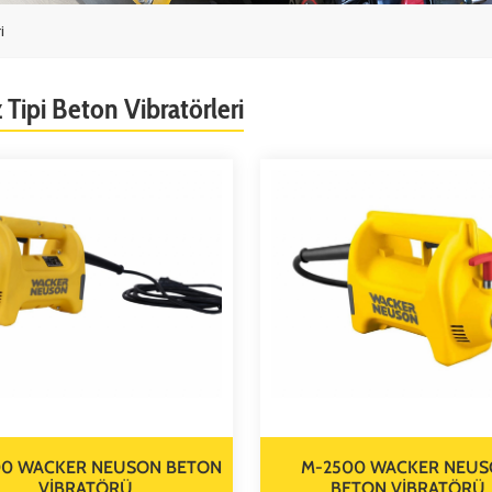
i
Tipi Beton Vibratörleri
00 WACKER NEUSON BETON
M-2500 WACKER NEU
VİBRATÖRÜ
BETON VİBRATÖRÜ