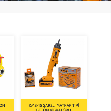
SON
KMS-15 ŞARZLI MATKAP TİPİ
BETON VİBRATÖRÜ