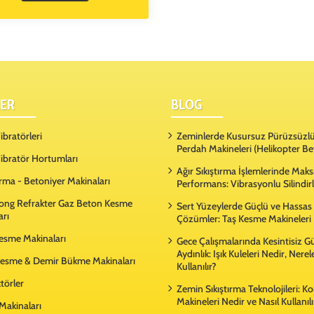
ER
BLOG
bratörleri
Zeminlerde Kusursuz Pürüzsüzlü
Perdah Makineleri (Helikopter Be
ibratör Hortumları
Ağır Sıkıştırma İşlemlerinde Ma
rma - Betoniyer Makinaları
Performans: Vibrasyonlu Silindir
ong Refrakter Gaz Beton Kesme
Sert Yüzeylerde Güçlü ve Hassas
arı
Çözümler: Taş Kesme Makineleri
Kesme Makinaları
Gece Çalışmalarında Kesintisiz G
Aydınlık: Işık Kuleleri Nedir, Nere
esme & Demir Bükme Makinaları
Kullanılır?
örler
Zemin Sıkıştırma Teknolojileri: 
Makineleri Nedir ve Nasıl Kullanılı
Makinaları