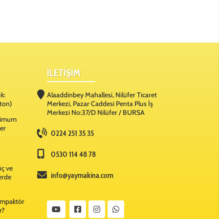
İLETİŞİM
k:
Alaaddinbey Mahallesi, Nilüfer Ticaret
ton)
Merkezi, Pazar Caddesi Penta Plus İş
Merkezi No:37/D Nilüfer / BURSA
ksimum
ler
0224 251 35 35
0530 114 48 78
üç ve
info@yaymakina.com
lerde
Kompaktör
r?