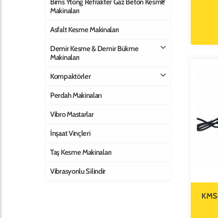
Bims Ytong Refrakter Gaz Beton Kesme
Makinaları
Asfalt Kesme Makinaları
Demir Kesme & Demir Bükme
Makinaları
Kompaktörler
Perdah Makinaları
Vibro Mastarlar
İnşaat Vinçleri
Taş Kesme Makinaları
Vibrasyonlu Silindir
KMS