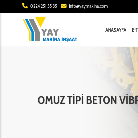
0224 251 35 35
info@yaymakina.com
ANASAYFA
E-
OMUZ TİPİ BETON VİB