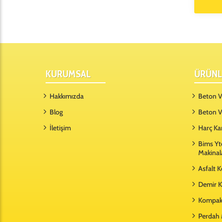
KURUMSAL
ÜRÜNL
Hakkımızda
Beton Vi
Blog
Beton V
İletişim
Harç Ka
Bims Yt
Makinal
Asfalt 
Demir K
Kompakt
Perdah 