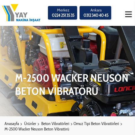
Merkez
Ankara
0224 251 35 35
0312 340 40 45
M-2500 WACKER NEUSON
BETON VİBRATÖRÜ
Anasayfa
Ürünler
Beton Vibratörleri
Omuz Tipi Beton Vibratörleri
M-2500 Wacker Neuson Beton Vibratörü