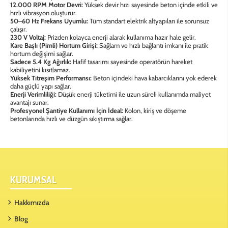
12.000 RPM Motor Devri:
Yüksek devir hızı sayesinde beton içinde etkili ve
hızlı vibrasyon oluşturur.
50–60 Hz Frekans Uyumlu:
Tüm standart elektrik altyapıları ile sorunsuz
çalışır.
230 V Voltaj:
Prizden kolayca enerji alarak kullanıma hazır hale gelir.
Kare Başlı (Pimli) Hortum Girişi:
Sağlam ve hızlı bağlantı imkanı ile pratik
hortum değişimi sağlar.
Sadece 5.4 Kg Ağırlık:
Hafif tasarımı sayesinde operatörün hareket
kabiliyetini kısıtlamaz.
Yüksek Titreşim Performansı:
Beton içindeki hava kabarcıklarını yok ederek
daha güçlü yapı sağlar.
Enerji Verimliliği:
Düşük enerji tüketimi ile uzun süreli kullanımda maliyet
avantajı sunar.
Profesyonel Şantiye Kullanımı İçin İdeal:
Kolon, kiriş ve döşeme
betonlarında hızlı ve düzgün sıkıştırma sağlar.
KURUMSAL
Hakkımızda
Blog