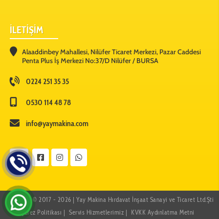
İLETİŞİM
Alaaddinbey Mahallesi, Nilüfer Ticaret Merkezi, Pazar Caddesi
Penta Plus İş Merkezi No:37/D Nilüfer / BURSA
0224 251 35 35
0530 114 48 78
info@yaymakina.com
Copyright © 2017 - 2026 | Yay Makina Hırdavat İnşaat Sanayi ve Ticaret Ltd.Şti
Çerez Politikası
Servis Hizmetlerimiz
KVKK Aydınlatma Metni