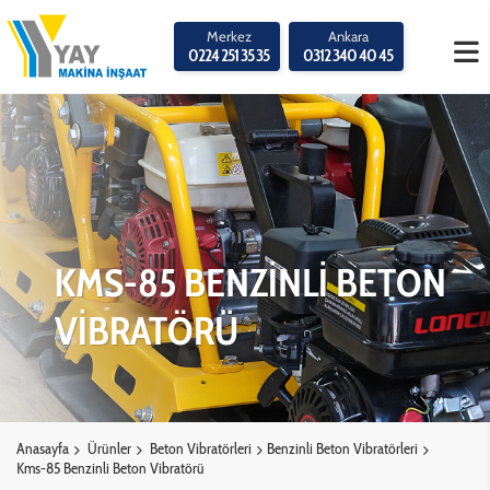
Merkez
Ankara
0224 251 35 35
0312 340 40 45
KMS-85 BENZİNLİ BETON
VİBRATÖRÜ
Anasayfa
Ürünler
Beton Vibratörleri
Benzinli Beton Vibratörleri
Kms-85 Benzinli Beton Vibratörü