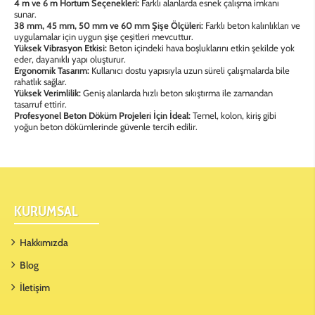
4 m ve 6 m Hortum Seçenekleri:
Farklı alanlarda esnek çalışma imkanı
sunar.
38 mm, 45 mm, 50 mm ve 60 mm Şişe Ölçüleri:
Farklı beton kalınlıkları ve
uygulamalar için uygun şişe çeşitleri mevcuttur.
Yüksek Vibrasyon Etkisi:
Beton içindeki hava boşluklarını etkin şekilde yok
eder, dayanıklı yapı oluşturur.
Ergonomik Tasarım:
Kullanıcı dostu yapısıyla uzun süreli çalışmalarda bile
rahatlık sağlar.
Yüksek Verimlilik:
Geniş alanlarda hızlı beton sıkıştırma ile zamandan
tasarruf ettirir.
Profesyonel Beton Döküm Projeleri İçin İdeal:
Temel, kolon, kiriş gibi
yoğun beton dökümlerinde güvenle tercih edilir.
KURUMSAL
Hakkımızda
Blog
İletişim