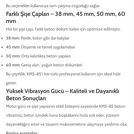
Bu seçenekler kullanıcıya tam çalışma özgürlüğü sağlar.
Farklı Şişe Çapları – 38 mm, 45 mm, 50 mm, 60
mm
Her bir şişe çapı, farklı beton döküm türleri için optimize edilmiştir:
38 mm:
Perde, kolon gibi dar kalıplar
45 mm:
Döşeme ve temel uygulamaları
50 mm:
Orta kalınlıkta beton yapıları
60 mm:
Geniş alan, yoğun beton dökümleri
Bu çeşitlilik, KMS-85’i her türlü profesyonel kullanım için ideal hale
getirir.
Yüksek Vibrasyon Gücü – Kaliteli ve Dayanıklı
Beton Sonuçları
Motor gücü ve şişe yapısının etkili birleşimi sayesinde KMS-85 beton
vibratörü, beton içindeki hava boşluklarını hızla yok eder, yüzeyin
dayanıklılığını artırır ve tasarım mukavemetine ulaşmaya yardımcı olur.
Başlıca avantajlar: