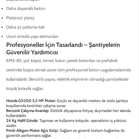
Daha dayanıklı beton
Pürüzsüz yüzey
Daha az çatlama riski
Uzun ömürlü yapı elemanları
Profesyoneller İçin Tasarlandı – Şantiyelerin
Güvenilir Yardımcısı
KMS-85; yol, köprü, temel, kolon, perde betonları ve prefabrik
üretimler başta olmak üzere tüm profesyonel beton uygulamalarında
kullanılabilir. Benzinli yapısı, elektrik erişiminin olmadığı şantiyelerde
büyük kolaylık sağlar.
Honda GX200 5,5 HP Motor:
Güçlü ve dayanıklı motoru ile zorlu şantiye
koşullarında kesintisiz çalışma sunar.
Benzinli Çalışma Avantajı:
Elektrik altyapısına ihtiyaç duymadan her alanda
kullanılabilir.
24 Kg Hafif Gövde:
Taşıması ve kullanımı kolaydır, operatörün iş yükünü
azaltır.
Pimli-Altıgen Motor Ağız Girişi:
Sağlam ve güvenli hortum bağlantısı ile
güvenilir performans sağlar.