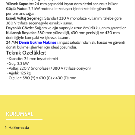
Yüksek Kapasite:
24 mm çapındaki inşaat demirlerini sorunsuz büker.
Güçlü Motor:
2,2 kW motoru ile zorlayıcı işlerinizde bile güvenilir
performans sağlar.
Esnek Voltaj Seçeneği:
Standart 220 V monofaze kullanım, talebe göre
380 V trifaze seçeneğiyle esneklik sunar.
Dayanıklı Gövde:
Sağlam ve ağır yapısıyla uzun ömürlü kullanım garantiler.
Kullanışlı Boyutlar:
580 mm yüksekliği, 630 mm genişliği ve 430 mm
derinliğiyle kompakt ve işlevsel tasarım.
24 MM
Demir Bükme Makinesi
,
inşaat sahalarında hızlı, hassas ve güvenli
donatı bükme işlemleri için ideal çözümdür.
Teknik Özellikler:
-Kapasite: 24 mm inşaat demiri
-Güç: 2,2 kW
-Voltaj: 220 V (monofaze) / 380 V (trifaze opsiyon)
-Ağırlık: 125 kg
-Ölçüler: 580 (Y) x 630 (G) x 430 (D) mm
KURUMSAL
Hakkımızda