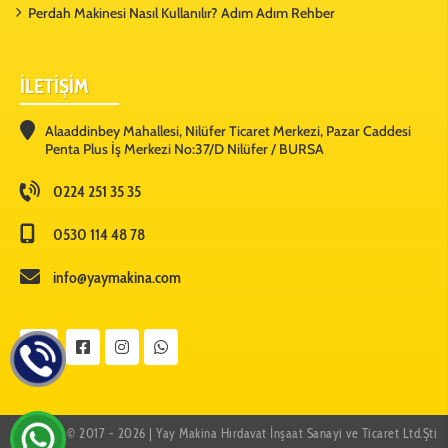
Perdah Makinesi Nasıl Kullanılır? Adım Adım Rehber
İLETİŞİM
Alaaddinbey Mahallesi, Nilüfer Ticaret Merkezi, Pazar Caddesi
Penta Plus İş Merkezi No:37/D Nilüfer / BURSA
0224 251 35 35
0530 114 48 78
info@yaymakina.com
Copyright © 2017 - 2026 | Yay Makina Hırdavat İnşaat Sanayi ve Ticaret Ltd.Şti