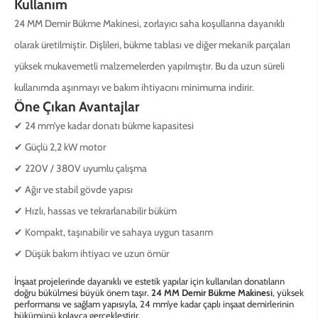
Kullanım
24 MM Demir Bükme Makinesi, zorlayıcı saha koşullarına dayanıklı
olarak üretilmiştir. Dişlileri, bükme tablası ve diğer mekanik parçaları
yüksek mukavemetli malzemelerden yapılmıştır. Bu da uzun süreli
kullanımda aşınmayı ve bakım ihtiyacını minimuma indirir.
Öne Çıkan Avantajlar
✔ 24 mm’ye kadar donatı bükme kapasitesi
✔ Güçlü 2,2 kW motor
✔ 220V / 380V uyumlu çalışma
✔ Ağır ve stabil gövde yapısı
✔ Hızlı, hassas ve tekrarlanabilir büküm
✔ Kompakt, taşınabilir ve sahaya uygun tasarım
✔ Düşük bakım ihtiyacı ve uzun ömür
İnşaat projelerinde dayanıklı ve estetik yapılar için kullanılan donatıların
doğru bükülmesi büyük önem taşır.
24 MM Demir Bükme Makinesi
, yüksek
performansı ve sağlam yapısıyla, 24 mm’ye kadar çaplı inşaat demirlerinin
bükümünü kolayca gerçekleştirir.