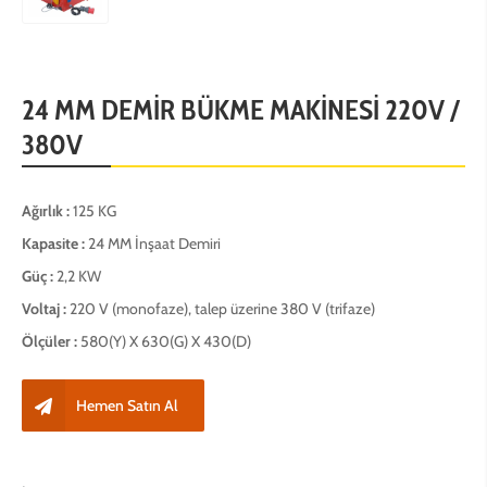
24 MM DEMİR BÜKME MAKİNESİ 220V /
380V
Ağırlık :
125 KG
Kapasite :
24 MM İnşaat Demiri
Güç :
2,2 KW
Voltaj :
220 V (monofaze), talep üzerine 380 V (trifaze)
Ölçüler :
580(Y) X 630(G) X 430(D)
Hemen Satın Al