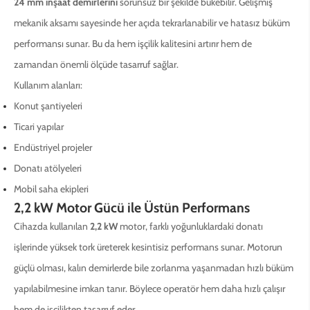
24 mm inşaat demirlerini
sorunsuz bir şekilde bükebilir. Gelişmiş
mekanik aksamı sayesinde her açıda tekrarlanabilir ve hatasız büküm
performansı sunar. Bu da hem işçilik kalitesini artırır hem de
zamandan önemli ölçüde tasarruf sağlar.
Kullanım alanları:
Konut şantiyeleri
Ticari yapılar
Endüstriyel projeler
Donatı atölyeleri
Mobil saha ekipleri
2,2 kW Motor Gücü ile Üstün Performans
Cihazda kullanılan
2,2 kW
motor, farklı yoğunluklardaki donatı
işlerinde yüksek tork üreterek kesintisiz performans sunar. Motorun
güçlü olması, kalın demirlerde bile zorlanma yaşanmadan hızlı büküm
yapılabilmesine imkan tanır. Böylece operatör hem daha hızlı çalışır
hem de işçilikten tasarruf eder.