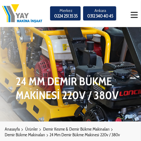
Merkez
Ankara
0224 251 35 35
0312 340 40 45
24 MM DEMİR BÜKME
MAKİNESİ 220V / 380V
Anasayfa
Ürünler
Demir Kesme & Demir Bükme Makinaları
Demir Bükme Makinaları
24 Mm Demir Bükme Makinesi 220v / 380v