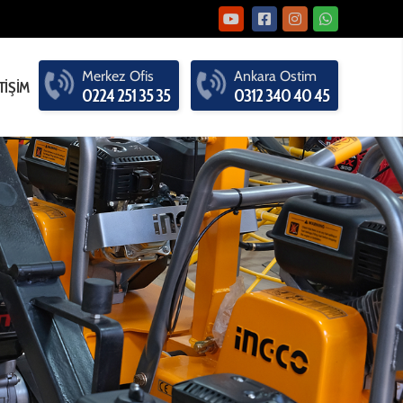
Merkez
Ofis
Ankara
Ostim
TİŞİM
0224 251 35 35
0312 340 40 45