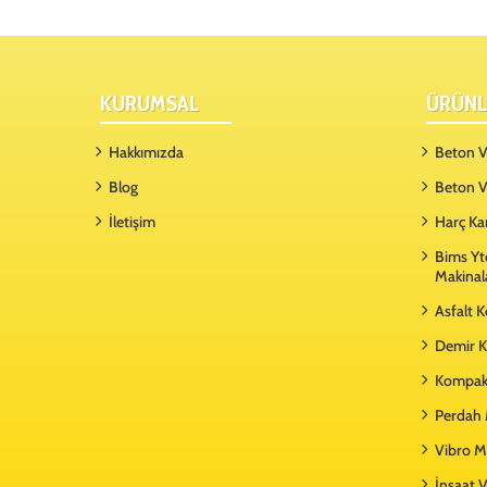
KURUMSAL
ÜRÜNL
Hakkımızda
Beton Vi
Blog
Beton V
İletişim
Harç Ka
Bims Yt
Makinal
Asfalt 
Demir K
Kompakt
Perdah 
Vibro M
İnşaat V