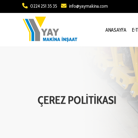
0224 251 35 35
info@yaymakina.com
ANASAYFA
E-
ÇEREZ POLİTİKASI