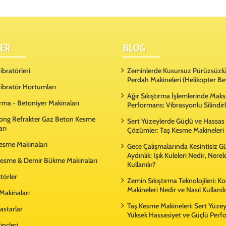
ER
BLOG
bratörleri
Zeminlerde Kusursuz Pürüzsüzlü
Perdah Makineleri (Helikopter Be
ibratör Hortumları
Ağır Sıkıştırma İşlemlerinde Ma
rma - Betoniyer Makinaları
Performans: Vibrasyonlu Silindir
ong Refrakter Gaz Beton Kesme
Sert Yüzeylerde Güçlü ve Hassas
arı
Çözümler: Taş Kesme Makineleri
Kesme Makinaları
Gece Çalışmalarında Kesintisiz G
Aydınlık: Işık Kuleleri Nedir, Nere
esme & Demir Bükme Makinaları
Kullanılır?
örler
Zemin Sıkıştırma Teknolojileri: 
Makineleri Nedir ve Nasıl Kullanılı
Makinaları
Taş Kesme Makineleri: Sert Yüze
astarlar
Yüksek Hassasiyet ve Güçlü Per
inçleri