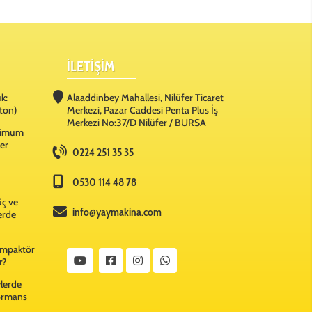
İLETİŞİM
k:
Alaaddinbey Mahallesi, Nilüfer Ticaret
ton)
Merkezi, Pazar Caddesi Penta Plus İş
Merkezi No:37/D Nilüfer / BURSA
ksimum
ler
0224 251 35 35
0530 114 48 78
üç ve
info@yaymakina.com
lerde
Kompaktör
r?
ylerde
formans