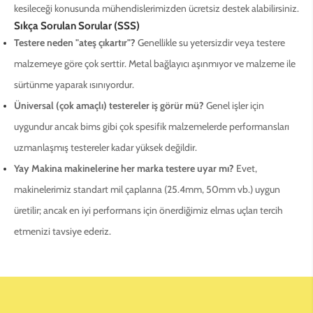
kesileceği konusunda mühendislerimizden ücretsiz destek alabilirsiniz.
Sıkça Sorulan Sorular (SSS)
Testere neden "ateş çıkartır"?
Genellikle su yetersizdir veya testere
malzemeye göre çok serttir. Metal bağlayıcı aşınmıyor ve malzeme ile
sürtünme yaparak ısınıyordur.
Üniversal (çok amaçlı) testereler iş görür mü?
Genel işler için
uygundur ancak bims gibi çok spesifik malzemelerde performansları
uzmanlaşmış testereler kadar yüksek değildir.
Yay Makina makinelerine her marka testere uyar mı?
Evet,
makinelerimiz standart mil çaplarına (25.4mm, 50mm vb.) uygun
üretilir; ancak en iyi performans için önerdiğimiz elmas uçları tercih
etmenizi tavsiye ederiz.