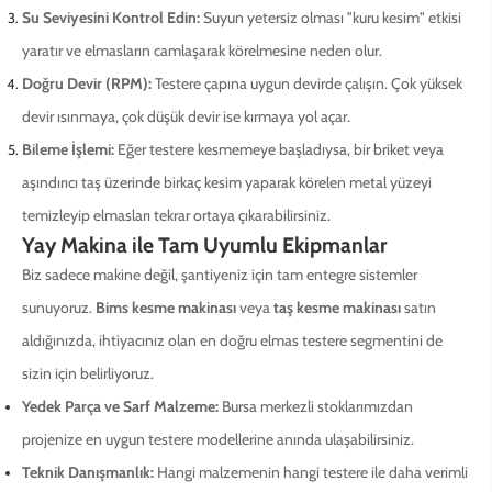
Su Seviyesini Kontrol Edin:
Suyun yetersiz olması "kuru kesim" etkisi
yaratır ve elmasların camlaşarak körelmesine neden olur.
Doğru Devir (RPM):
Testere çapına uygun devirde çalışın. Çok yüksek
devir ısınmaya, çok düşük devir ise kırmaya yol açar.
Bileme İşlemi:
Eğer testere kesmemeye başladıysa, bir briket veya
aşındırıcı taş üzerinde birkaç kesim yaparak körelen metal yüzeyi
temizleyip elmasları tekrar ortaya çıkarabilirsiniz.
Yay Makina ile Tam Uyumlu Ekipmanlar
Biz sadece makine değil, şantiyeniz için tam entegre sistemler
sunuyoruz.
Bims kesme makinası
veya
taş kesme makinası
satın
aldığınızda, ihtiyacınız olan en doğru elmas testere segmentini de
sizin için belirliyoruz.
Yedek Parça ve Sarf Malzeme:
Bursa merkezli stoklarımızdan
projenize en uygun testere modellerine anında ulaşabilirsiniz.
Teknik Danışmanlık:
Hangi malzemenin hangi testere ile daha verimli