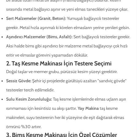
sırasında metal bağlayıcı aşınır ve yeni elmas tanecikleri yüzeye çıkar.
Sert Malzemeler (Granit, Beton):
Yumuşak bağlayıcılı testereler
gerekir. Metal hızla aşınmalı ki körelen elmasların yerine yenileri gelsin.
Aşındırıcı Malzemeler (Bims, Asfalt):
Sert bağlayıcılı testereler gerekir.
Aksi halde bims gibi aşındırıcı bir malzeme metal bağlayıcıyı çok hızlı
eritir ve elmaslar görevini yapamadan dökülür.
2. Taş Kesme Makinası İçin Testere Seçimi
Doğal taşlar ve mermer grubu, pürüzsüz kesim yüzeyi gerektirir.
Sessiz Gövde:
Şehir içi projelerde gürültüyü azaltan "sandviç gövde"
testereler tercih edilmelidir.
Sulu Kesim Zorunluluğu:
Taş kesme işlemlerinde elmas uçların aşırı
ısınmaması için kesintisiz su akışı şarttır.
Yay Makina
taş kesme
makineleri, suyu testerenin her iki yüzeyine de eşit dağıtarak elmas
ömrünü %30 artırır.
3. Bims Kesme Makinası İçin Özel Çözümler