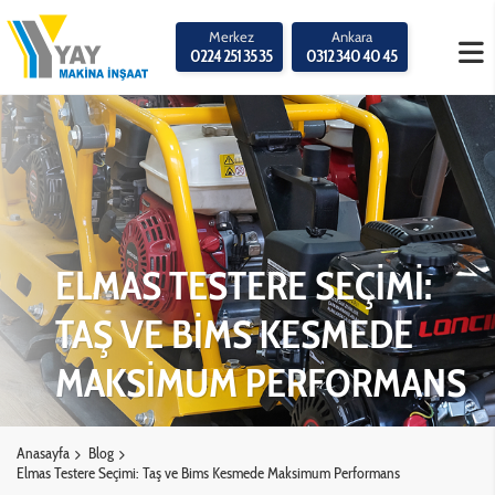
Merkez
Ankara
0224 251 35 35
0312 340 40 45
ELMAS TESTERE SEÇİMİ:
TAŞ VE BİMS KESMEDE
MAKSİMUM PERFORMANS
Anasayfa
Blog
Elmas Testere Seçimi: Taş ve Bims Kesmede Maksimum Performans