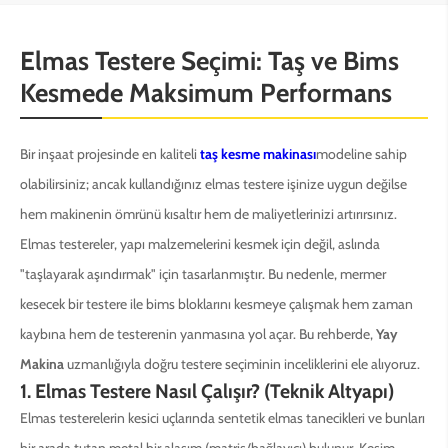
Elmas Testere Seçimi: Taş ve Bims
Kesmede Maksimum Performans
Bir inşaat projesinde en kaliteli
taş kesme makinası
modeline sahip
olabilirsiniz; ancak kullandığınız elmas testere işinize uygun değilse
hem makinenin ömrünü kısaltır hem de maliyetlerinizi artırırsınız.
Elmas testereler, yapı malzemelerini kesmek için değil, aslında
"taşlayarak aşındırmak" için tasarlanmıştır. Bu nedenle, mermer
kesecek bir testere ile bims bloklarını kesmeye çalışmak hem zaman
kaybına hem de testerenin yanmasına yol açar. Bu rehberde,
Yay
Makina
uzmanlığıyla doğru testere seçiminin inceliklerini ele alıyoruz.
1. Elmas Testere Nasıl Çalışır? (Teknik Altyapı)
Elmas testerelerin kesici uçlarında sentetik elmas tanecikleri ve bunları
bir arada tutan metal bir alaşım (matris/bağlayıcı) bulunur. Kesim