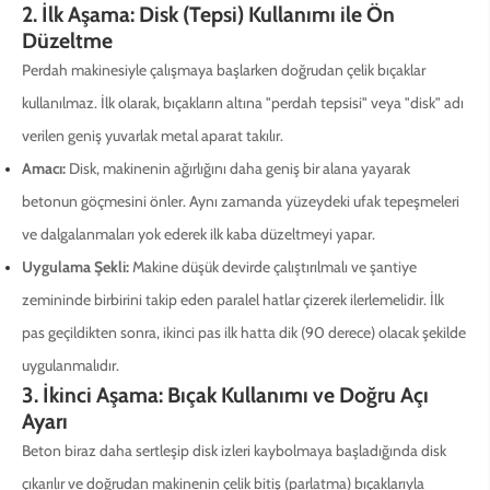
2. İlk Aşama: Disk (Tepsi) Kullanımı ile Ön
Düzeltme
Perdah makinesiyle çalışmaya başlarken doğrudan çelik bıçaklar
kullanılmaz. İlk olarak, bıçakların altına "perdah tepsisi" veya "disk" adı
verilen geniş yuvarlak metal aparat takılır.
Amacı:
Disk, makinenin ağırlığını daha geniş bir alana yayarak
betonun göçmesini önler. Aynı zamanda yüzeydeki ufak tepeşmeleri
ve dalgalanmaları yok ederek ilk kaba düzeltmeyi yapar.
Uygulama Şekli:
Makine düşük devirde çalıştırılmalı ve şantiye
zemininde birbirini takip eden paralel hatlar çizerek ilerlemelidir. İlk
pas geçildikten sonra, ikinci pas ilk hatta dik (90 derece) olacak şekilde
uygulanmalıdır.
3. İkinci Aşama: Bıçak Kullanımı ve Doğru Açı
Ayarı
Beton biraz daha sertleşip disk izleri kaybolmaya başladığında disk
çıkarılır ve doğrudan makinenin çelik bitiş (parlatma) bıçaklarıyla