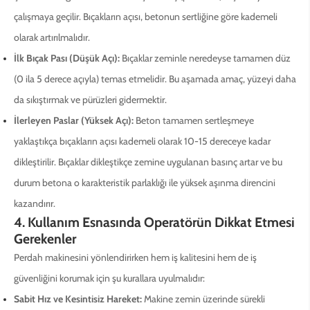
çalışmaya geçilir. Bıçakların açısı, betonun sertliğine göre kademeli
olarak artırılmalıdır.
İlk Bıçak Pası (Düşük Açı):
Bıçaklar zeminle neredeyse tamamen düz
(0 ila 5 derece açıyla) temas etmelidir. Bu aşamada amaç, yüzeyi daha
da sıkıştırmak ve pürüzleri gidermektir.
İlerleyen Paslar (Yüksek Açı):
Beton tamamen sertleşmeye
yaklaştıkça bıçakların açısı kademeli olarak 10-15 dereceye kadar
dikleştirilir. Bıçaklar dikleştikçe zemine uygulanan basınç artar ve bu
durum betona o karakteristik parlaklığı ile yüksek aşınma direncini
kazandırır.
4. Kullanım Esnasında Operatörün Dikkat Etmesi
Gerekenler
Perdah makinesini yönlendirirken hem iş kalitesini hem de iş
güvenliğini korumak için şu kurallara uyulmalıdır:
Sabit Hız ve Kesintisiz Hareket:
Makine zemin üzerinde sürekli