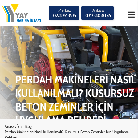
Merkez
Ankara
0224 251 35 35
0312 340 40 45
PERDAH MAKİNELERİ NASIL
KULLANILMALI? KUSURSUZ
BETON ZEMİNLER İÇİN
UYGULAMA REHBERİ
Anasayfa
Blog
Perdah Makineleri Nasıl Kullanılmalı? Kusursuz Beton Zeminler İçin Uygulama
Rehberi