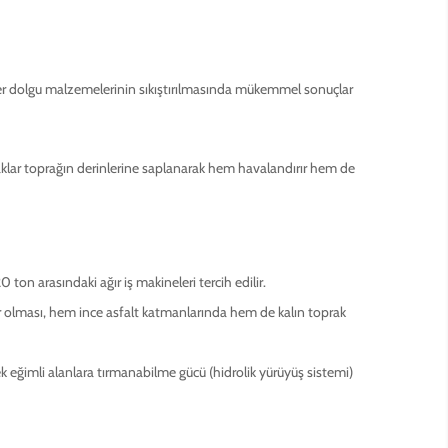
üler dolgu malzemelerinin sıkıştırılmasında mükemmel sonuçlar
Ayaklar toprağın derinlerine saplanarak hem havalandırır hem de
 ton arasındaki ağır iş makineleri tercih edilir.
lir olması, hem ince asfalt katmanlarında hem de kalın toprak
 eğimli alanlara tırmanabilme gücü (hidrolik yürüyüş sistemi)