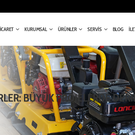
TİCARET
KURUMSAL
ÜRÜNLER
SERVİS
BLOG
İLE
RLER: BÜYÜK PROJELERDE DER