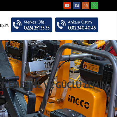
Merkez
Ofis
Ankara
Ostim
TİŞİM
0224 251 35 35
0312 340 40 45
İNLEMESİNE VE GÜÇLÜ ZEMİN