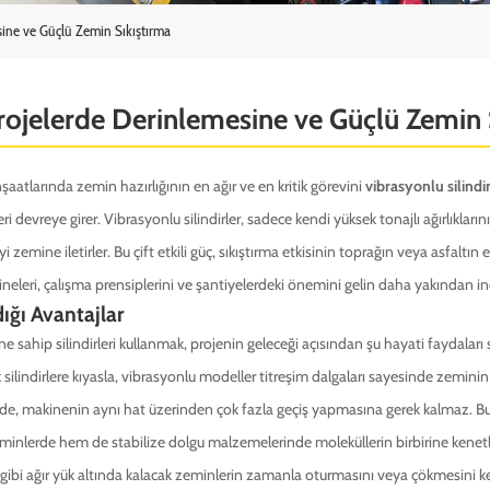
sine ve Güçlü Zemin Sıkıştırma
Projelerde Derinlemesine ve Güçlü Zemin 
nşaatlarında zemin hazırlığının en ağır ve en kritik görevini
vibrasyonlu silindir
ri devreye girer. Vibrasyonlu silindirler, sadece kendi yüksek tonajlı ağırlıkl
i zemine iletirler. Bu çift etkili güç, sıkıştırma etkisinin toprağın veya asfaltı
kineleri, çalışma prensiplerini ve şantiyelerdeki önemini gelin daha yakından i
ığı Avantajlar
e sahip silindirleri kullanmak, projenin geleceği açısından şu hayati faydaları 
k silindirlere kıyasla, vibrasyonlu modeller titreşim dalgaları sayesinde zeminin
nde, makinenin aynı hat üzerinden çok fazla geçiş yapmasına gerek kalmaz. 
eminlerde hem de stabilize dolgu malzemelerinde moleküllerin birbirine kene
gibi ağır yük altında kalacak zeminlerin zamanla oturmasını veya çökmesini ke