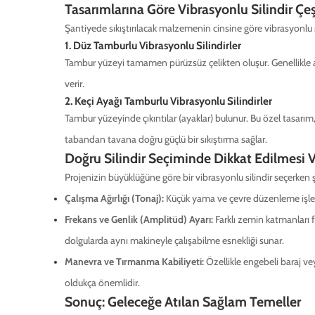
Tasarımlarına Göre Vibrasyonlu Silindir Çeşi
Şantiyede sıkıştırılacak malzemenin cinsine göre vibrasyonlu sili
1. Düz Tamburlu Vibrasyonlu Silindirler
Tambur yüzeyi tamamen pürüzsüz çelikten oluşur. Genellikle a
verir.
2. Keçi Ayağı Tamburlu Vibrasyonlu Silindirler
Tambur yüzeyinde çıkıntılar (ayaklar) bulunur. Bu özel tasarım
tabandan tavana doğru güçlü bir sıkıştırma sağlar.
Doğru Silindir Seçiminde Dikkat Edilmesi 
Projenizin büyüklüğüne göre bir vibrasyonlu silindir seçerken 
Çalışma Ağırlığı (Tonaj):
Küçük yama ve çevre düzenleme işleri iç
Frekans ve Genlik (Amplitüd) Ayarı:
Farklı zemin katmanları f
dolgularda aynı makineyle çalışabilme esnekliği sunar.
Manevra ve Tırmanma Kabiliyeti:
Özellikle engebeli baraj ve
oldukça önemlidir.
Sonuç: Geleceğe Atılan Sağlam Temeller