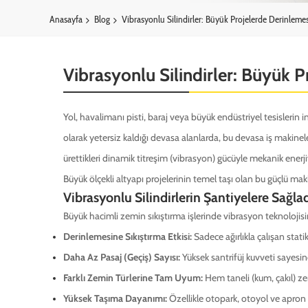
Anasayfa
Blog
Vibrasyonlu Silindirler: Büyük Projelerde Derinleme
Vibrasyonlu Silindirler: Büyük 
Yol, havalimanı pisti, baraj veya büyük endüstriyel tesislerin i
olarak yetersiz kaldığı devasa alanlarda, bu devasa iş makinele
ürettikleri dinamik titreşim (vibrasyon) gücüyle mekanik enerjiy
Büyük ölçekli altyapı projelerinin temel taşı olan bu güçlü ma
Vibrasyonlu Silindirlerin Şantiyelere Sağlad
Büyük hacimli zemin sıkıştırma işlerinde vibrasyon teknolojisin
Derinlemesine Sıkıştırma Etkisi:
Sadece ağırlıkla çalışan stati
Daha Az Pasaj (Geçiş) Sayısı:
Yüksek santrifüj kuvveti sayesi
Farklı Zemin Türlerine Tam Uyum:
Hem taneli (kum, çakıl) z
Yüksek Taşıma Dayanımı:
Özellikle otopark, otoyol ve apron 