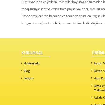
Büyük yapıların ve yolların uzun yıllar boyunca bozulmadan hizm
tonaj gücüyle şantiyelerdeki hata payını yok eder, işleri hızlan
Siz de projelerinizin hacmine ve zemin yapısına en uygun vibr
kategorilerini ziyaret edebilir; uzman ekibimizle dilediğiniz za
KURUMSAL
ÜRÜNL
Hakkımızda
Beton Vi
Blog
Beton V
İletişim
Harç Ka
Bims Yt
Makinal
Asfalt 
Demir K