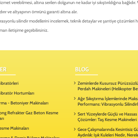
et verebilmesi, altına serilen dolgunun ne kadar iyi sıkıştırıldığına bağlıdır.
dırır ve altyapının ömrünü garanti altına alır.
asyonlu silindir modellerini incelemek, teknik detaylar ve şantiye çözümleri h
man iletişime geçebilirsiniz.
ER
BLOG
bratörleri
Zeminlerde Kusursuz Pürüzsüzlü
Perdah Makineleri (Helikopter Be
ibratör Hortumları
Ağır Sıkıştırma İşlemlerinde Ma
rma - Betoniyer Makinaları
Performans: Vibrasyonlu Silindir
ong Refrakter Gaz Beton Kesme
Sert Yüzeylerde Güçlü ve Hassas
arı
Çözümler: Taş Kesme Makineleri
Kesme Makinaları
Gece Çalışmalarında Kesintisiz G
Aydınlık: Işık Kuleleri Nedir, Nere
esme & Demir Bükme Makinaları