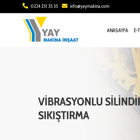
0224 251 35 35
info@yaymakina.com
ANASAYFA
E-
VİBRASYONLU SİLİNDİ
SIKIŞTIRMA