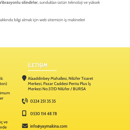
Vibrasyonlu silindirler
, sundukları üstün teknoloji ve yüksek
akkında bilgi almak için web sitemizin iş makineleri
İLETİŞİM
k:
Alaaddinbey Mahallesi, Nilüfer Ticaret
ton)
Merkezi, Pazar Caddesi Penta Plus İş
Merkezi No:37/D Nilüfer / BURSA
ksimum
ler
0224 251 35 35
0530 114 48 78
üç ve
info@yaymakina.com
lerde